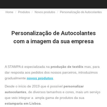
Home
Produtos
Novos produtos
Personalização de Autocolantes
You are here:
Personalização de Autocolantes
com a imagem da sua empresa
A STAMPA é especializada na
produção de textêis
mas, para
dar resposta aos pedidos dos nossos parceiros, introduzimos
gradualmente
novos produtos
.
Desde o início de 2019 que é possível
personalizar
autocolantes
, de diversos tamanhos e cores, mais um serviço
que veio integrar a ampla gama de produtos da sua
estamparia em Lisboa
.