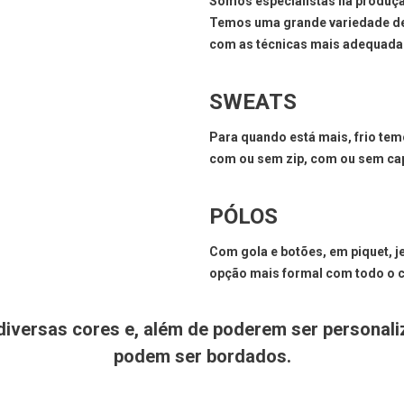
Somos especialistas na produçã
Temos uma grande variedade de
com as técnicas mais adequada
SWEATS
Para quando está mais, frio t
com ou sem zip, com ou sem ca
PÓLOS
Com gola e botões, em piquet, j
opção mais formal com todo o c
 diversas cores e, além de poderem ser person
podem ser bordados.