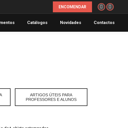
ENCOMENDAR
Instagram
Facebook
page
page
mentos
Catálogos
Novidades
Contactos
opens
opens
in
in
new
new
window
window
A
ARTIGOS ÚTEIS PARA
PROFESSORES E ALUNOS