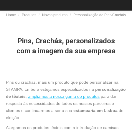
Home
Produtos
Novos produtos
Personalização de Pins/Crachás
You are here:
Pins, Crachás, personalizados
com a imagem da sua empresa
Pins ou crachás, mais um produto que pode personalizar na
STAMPA. Embora estejamos especializados na
personalização
de têxteis
,
ampliámos a nossa gama de produtos
para dar
resposta às necessidades de todos os nossos parceiros e
clientes e continuarmos a ser a sua
estamparia em Lisboa
de
eleição.
Alargamos os produtos têxteis com a introdução de camisas
,