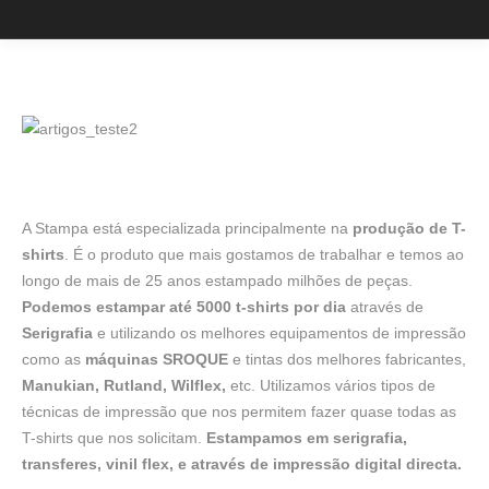
A Stampa está especializada principalmente na
produção de T-
shirts
. É o produto que mais gostamos de trabalhar e temos ao
longo de mais de 25 anos estampado milhões de peças.
Podemos estampar até 5000 t-shirts por dia
através de
Serigrafia
e utilizando os melhores equipamentos de impressão
como as
máquinas
SROQUE
e tintas dos melhores fabricantes,
Manukian, Rutland, Wilflex,
etc. Utilizamos vários tipos de
técnicas de impressão que nos permitem fazer quase todas as
T-shirts que nos solicitam.
Estampamos em serigrafia,
transferes, vinil flex, e através de impressão digital directa.