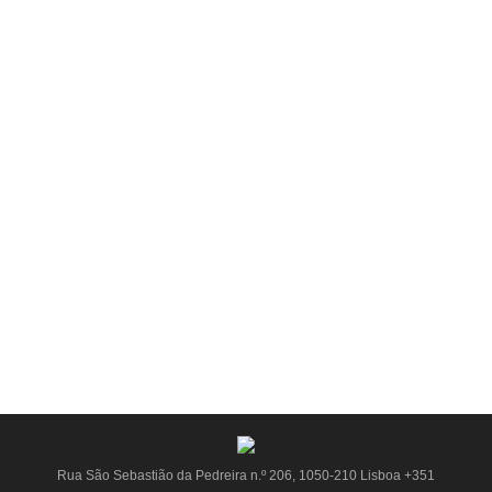
Novidades
By
stampa
Prepare-se para trabalhar e vestir os seus funcionários
com o nosso equipamento técnico, impermeáveis,
fardas e
reflectores, e muito mais.
Corrida Sempre Mulher
Novidades
By
stampa
A Stampa produziu as T-shirts da Corrida Sempre
Mulher. Quer saber mais sobre a nossa produção?
Rua São Sebastião da Pedreira n.º 206, 1050-210 Lisboa
+351