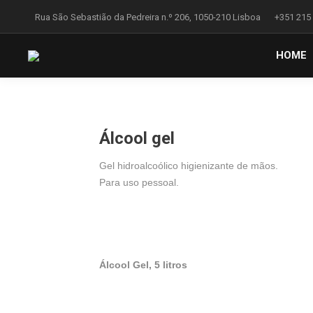
Rua São Sebastião da Pedreira n.º 206, 1050-210 Lisboa
+351 215
HOME
Álcool gel
Gel hidroalcoólico higienizante de mãos.
Para uso pessoal.
Álcool Gel,
5 litros