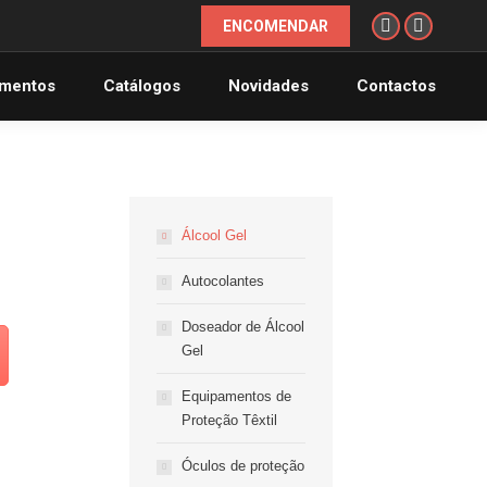
ENCOMENDAR
Instagram
Facebook
page
page
mentos
Catálogos
Novidades
Contactos
opens
opens
in
in
new
new
window
window
Álcool Gel
Autocolantes
Doseador de Álcool
Gel
Equipamentos de
Proteção Têxtil
Óculos de proteção