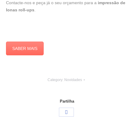
Contacte-nos e peça já o seu orçamento para a
impressão de
lonas roll-ups
.
SABER MAIS
Category:
Novidades
Partilha
Share
on
Facebook