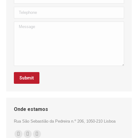
Telephone
Message
Submit
Onde estamos
Rua São Sebastião da Pedreira n.º 206, 1050-210 Lisboa
Find us on:
Facebook
Mail
Website